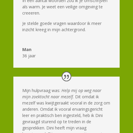
In een aantal woorden zou ik je omschrijven
als warm. Je weet een veilige omgeving te
creeeren.
Je stelde goede vragen waardoor ik meer
inzicht kreeg in mijn achtergrond.
Man
36 jaar
Mijn hulpvraag was:
Help mij op weg naar
mijn zoektocht naar mezelf.
Dit omdat ik
mezelf was kwijtgeraakt vooral in de zorg om
anderen. Omdat ik vooral ervaringsgericht
leer en praktisch ben ingesteld, heb ik Dini
gevraagd sturend op te treden in de
gesprekken. Dini heeft mijn vraag