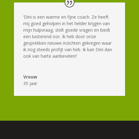
‘Dini is een warme en fijne coach. Ze heeft
mij goed geholpen in het helder krijgen van
mijn hulpvraag, stelt goede vragen en biedt
een luisterend oor. Ik heb door onze
gesprekken nieuwe inzichten gekregen waar
ik nog steeds profijt van heb. Ik kan Dini dan
ook van harte aanbevelen!’
Vrouw
35 jaar