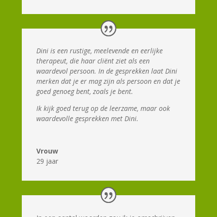
Dini is een rustige, meelevende en eerlijke
therapeut, die haar cliënt ziet als een
waardevol persoon. In de gesprekken laat Dini
merken dat je er mag zijn als persoon en dat je
goed genoeg bent, zoals je bent.
Ik kijk goed terug op de leerzame, maar ook
waardevolle gesprekken met Dini.
Vrouw
29 jaar